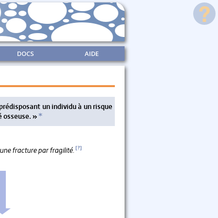
DOCS
AIDE
prédisposant un individu à un risque
*
é osseuse. »
[?]
ne fracture par fragilité.