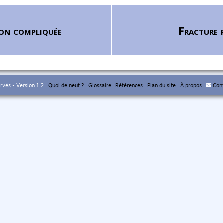
on compliquée
Fracture p
vés - Version 1.2 |
Quoi de neuf ?
|
Glossaire
|
Références
|
Plan du site
|
À propos
|
Con