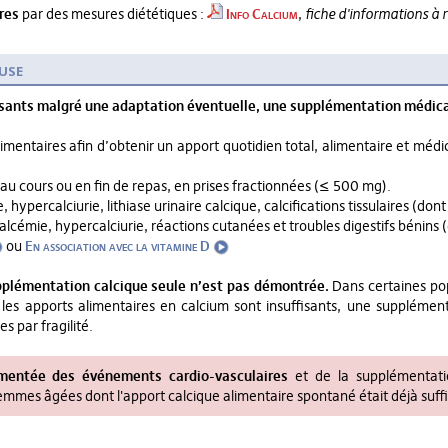
res
par des mesures diététiques :
Info Calcium
,
fiche d'informations à 
use
fisants malgré une adaptation éventuelle, une supplémentation médi
imentaires afin d’obtenir un apport quotidien total, alimentaire et 
au cours ou en fin de repas, en prises fractionnées (≤ 500 mg).
 hypercalciurie, lithiase urinaire calcique, calcifications tissulaires (do
alcémie, hypercalciurie, réactions cutanées et troubles digestifs bénins (
ou
En association avec la vitamine D
supplémentation calcique seule n’est pas démontrée.
Dans certaines pop
les apports alimentaires en calcium sont insuffisants, une supplémen
s par fragilité.
gmentée des événements cardio-vasculaires
et de la supplémentati
emmes âgées dont l'apport calcique alimentaire spontané était déjà suffi