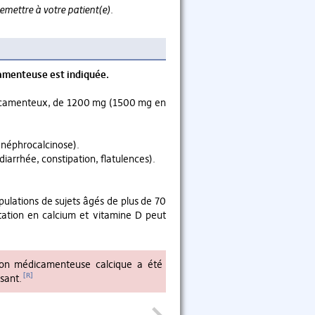
remettre à votre patient(e)
.
camenteuse est indiquée.
médicamenteux, de 1200 mg (1500 mg en
nt néphrocalcinose).
diarrhée, constipation, flatulences).
ulations de sujets âgés de plus de 70
tation en calcium et vitamine D peut
on médicamenteuse calcique a été
[R]
sant.